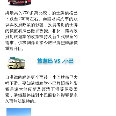
與最高的700多萬比較，的士牌價格已
下跌至200萬左右。而隨著網約車的競
爭與政府政策的影響，投資者對的士牌
的價值看法已徹底改變。相反，隨著政
府對旅遊業的政策扶持及新生代學童的
需求，供求關係直接令旅巴牌照轉讓價
重拾升軌。
旅遊巴 VS .小巴
自港鐵的網絡更全面後，小巴牌價已大
幅下滑。要知港鐵線對小巴牌照價的影
響是遠大於疫情及經濟下滑等偶發因
素，港鐵新路線對小巴服務的影響是永
久而無法逆轉的。